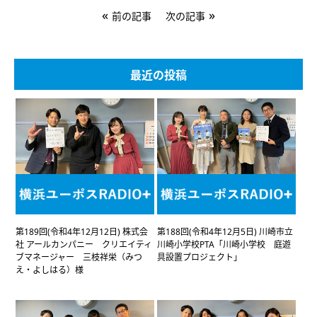
«
»
前の記事
次の記事
最近の投稿
第189回(令和4年12月12日) 株式会
第188回(令和4年12月5日) 川崎市立
社 アールカンパニー クリエイティ
川崎小学校PTA「川崎小学校 庭遊
ブマネージャー 三枝祥栄（みつ
具設置プロジェクト」
え・よしはる）様