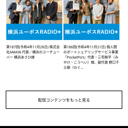
第187回(令和4年11月28日) 株式会
第186回(令和4年11月21日) 個人間
社AMAIN 代表／横浜のユーチュー
のボートシェアリングサービス事業
バー 横浜あさひ様
「PocketPort」代表・三宅剛平（み
やけ・こうへい）様、副代表 野口千
士朗（のぐ…
配信コンテンツをもっと見る