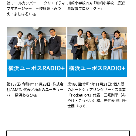
社 アールカンパニー クリエイティ
川崎小学校PTA「川崎小学校 庭遊
ブマネージャー 三枝祥栄（みつ
具設置プロジェクト」
え・よしはる）様
第187回(令和4年11月28日) 株式会
第186回(令和4年11月21日) 個人間
社AMAIN 代表／横浜のユーチュー
のボートシェアリングサービス事業
バー 横浜あさひ様
「PocketPort」代表・三宅剛平（み
やけ・こうへい）様、副代表 野口千
士朗（のぐ…