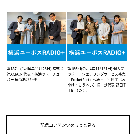
第187回(令和4年11月28日) 株式会
第186回(令和4年11月21日) 個人間
社AMAIN 代表／横浜のユーチュー
のボートシェアリングサービス事業
バー 横浜あさひ様
「PocketPort」代表・三宅剛平（み
やけ・こうへい）様、副代表 野口千
士朗（のぐ…
配信コンテンツをもっと見る