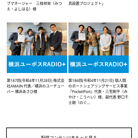
ブマネージャー 三枝祥栄（みつ
具設置プロジェクト」
え・よしはる）様
第187回(令和4年11月28日) 株式会
第186回(令和4年11月21日) 個人間
社AMAIN 代表／横浜のユーチュー
のボートシェアリングサービス事業
バー 横浜あさひ様
「PocketPort」代表・三宅剛平（み
やけ・こうへい）様、副代表 野口千
士朗（のぐ…
配信コンテンツをもっと見る