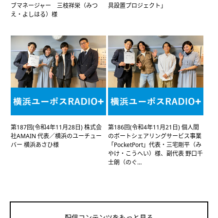
ブマネージャー 三枝祥栄（みつ
具設置プロジェクト」
え・よしはる）様
第187回(令和4年11月28日) 株式会
第186回(令和4年11月21日) 個人間
社AMAIN 代表／横浜のユーチュー
のボートシェアリングサービス事業
バー 横浜あさひ様
「PocketPort」代表・三宅剛平（み
やけ・こうへい）様、副代表 野口千
士朗（のぐ…
配信コンテンツをもっと見る