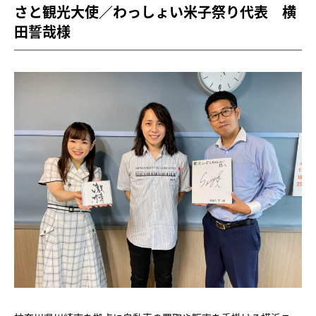
さと観光大使／わっしょい米子祭り代表 横
田誓哉様