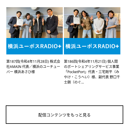
第187回(令和4年11月28日) 株式会
第186回(令和4年11月21日) 個人間
社AMAIN 代表／横浜のユーチュー
のボートシェアリングサービス事業
バー 横浜あさひ様
「PocketPort」代表・三宅剛平（み
やけ・こうへい）様、副代表 野口千
士朗（のぐ…
配信コンテンツをもっと見る