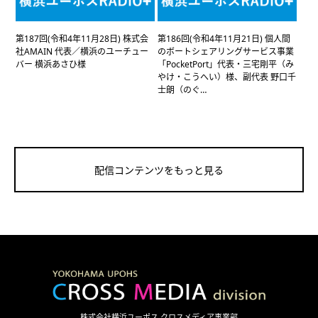
第187回(令和4年11月28日) 株式会
第186回(令和4年11月21日) 個人間
社AMAIN 代表／横浜のユーチュー
のボートシェアリングサービス事業
バー 横浜あさひ様
「PocketPort」代表・三宅剛平（み
やけ・こうへい）様、副代表 野口千
士朗（のぐ…
配信コンテンツをもっと見る
株式会社横浜ユーポス クロスメディア事業部