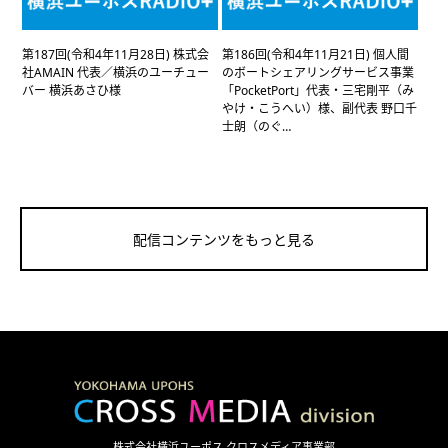
第187回(令和4年11月28日) 株式会
第186回(令和4年11月21日) 個人間
社AMAIN 代表／横浜のユーチュー
のボートシェアリングサービス事業
バー 横浜あさひ様
「PocketPort」代表・三宅剛平（み
やけ・こうへい）様、副代表 野口千
士朗（のぐ…
配信コンテンツをもっと見る
株式会社横浜ユーポス クロスメディア事業部